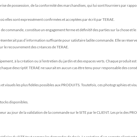
 prise de possession, de la conformité des marchandises, qui lui sont fourniers par rapp
 où elles sont expressément confirmées et acceptées par écrit par TERAE.
 commande, constitue un engagement ferme et définitif des parties sur la chose et le 
senterait pas d’information suffisante pour satisfaire ladite commande. Elle se réserv
pour le recouvrement des créances de TERAE.
pement, à la création ou à l’entretien du jardin et des espaces verts. Chaque produit est
t chaque descriptif. TERAE ne saurait en aucun cas être tenu pour responsable des co
t visuels les plus fidèles possibles aux PRODUITS. Toutefois, ces photographies et visu
stocks disponibles.
gueur au jour de la validation de la commande sur le SITE par le CLIENT. Les prix des 
diaire du SITE tout comme les demandes de devis. La création d’un compte client est 