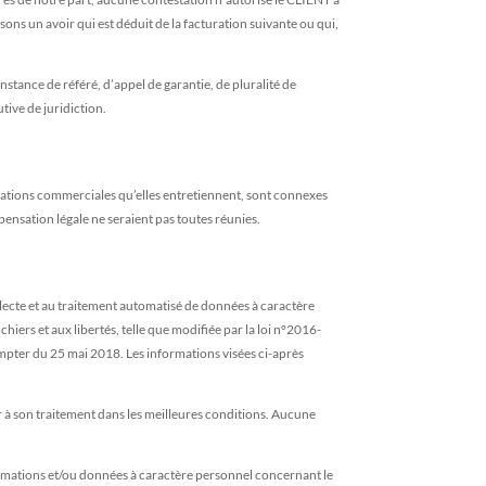
ons un avoir qui est déduit de la facturation suivante ou qui,
stance de référé, d’appel de garantie, de pluralité de
tive de juridiction.
relations commerciales qu’elles entretiennent, sont connexes
pensation légale ne seraient pas toutes réunies.
ecte et au traitement automatisé de données à caractère
hiers et aux libertés, telle que modifiée par la loi n°2016-
mpter du 25 mai 2018. Les informations visées ci-après
r à son traitement dans les meilleures conditions. Aucune
ormations et/ou données à caractère personnel concernant le