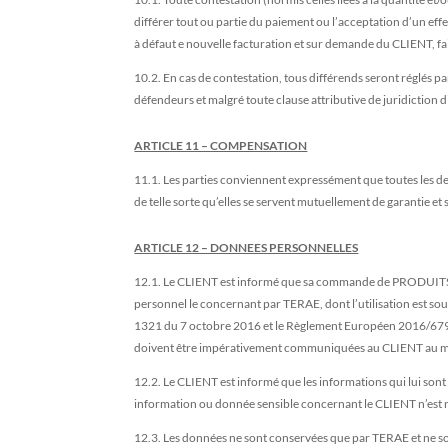
différer tout ou partie du paiement ou l’acceptation d’un eff
à défaut e nouvelle facturation et sur demande du CLIENT, fai
10.2. En cas de contestation, tous différends seront réglés 
défendeurs et malgré toute clause attributive de juridiction di
ARTICLE 11 – COMPENSATION
11.1. Les parties conviennent expressément que toutes les det
de telle sorte qu’elles se servent mutuellement de garantie et
ARTICLE 12 – DONNEES PERSONNELLES
12.1. Le CLIENT est informé que sa commande de PRODUITS sur
personnel le concernant par TERAE, dont l’utilisation est soumi
1321 du 7 octobre 2016 et le Règlement Européen 2016/679 du
doivent être impérativement communiquées au CLIENT au mo
12.2. Le CLIENT est informé que les informations qui lui son
information ou donnée sensible concernant le CLIENT n’est re
12.3. Les données ne sont conservées que par TERAE et ne so