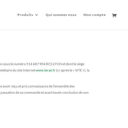
Produits
Qui sommes nous
Mon compte
yon sous le numéro 514 687 904 RCS LYON et dont le siège
édiaire du site Internet
www.terae.fr
(ci-après le « SITE »), la
e avoir reçu et pris connaissance de l’ensemble des
a passation de sa commande et avant toute conclusion de son
.