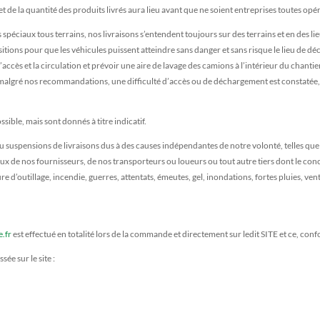
 et de la quantité des produits livrés aura lieu avant que ne soient entreprises toutes o
spéciaux tous terrains, nos livraisons s’entendent toujours sur des terrains et en des lie
ions pour que les véhicules puissent atteindre sans danger et sans risque le lieu de dé
accès et la circulation et prévoir une aire de lavage des camions à l’intérieur du chant
 si malgré nos recommandations, une difficulté d’accès ou de déchargement est constatée
ssible, mais sont donnés à titre indicatif.
u suspensions de livraisons dus à des causes indépendantes de notre volonté, telles que 
eux de nos fournisseurs, de nos transporteurs ou loueurs ou tout autre tiers dont le c
e d’outillage, incendie, guerres, attentats, émeutes, gel, inondations, fortes pluies, ven
.fr
est effectué en totalité lors de la commande et directement sur ledit SITE et ce, co
e sur le site :