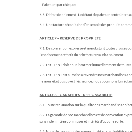
– Paiement par chèque :
6.3. Défaut de paiement : Le défaut de paiement entraînera 
6.4. Une facture récapitulant l’ensemble des produits comma
ARTICLE 7 – RESERVE DE PROPRIETE
7.1. De convention expresse et nonobstant toutes clauses con
l’encaissement effectif du prix facturé vaudra paiement.
7.2. Le CLIENT doit nous informer immédiatement de toutes 
7.3. Le CLIENT est autorisé à revendre nos marchandises à con
ne nous était pas payé à l’échéance, nous pourrions lui récla
ARTICLE 8 – GARANTIES – RESPONSABILITE
8.1. Toute réclamation sur la qualité des marchandises doit ê
8.2. La garantie de nos marchandises est de convention expr
sans indemnité ni dommages et intérêts d’aucune sorte.
8.3. Nous déclinons toute responsabilité en cas de différence 