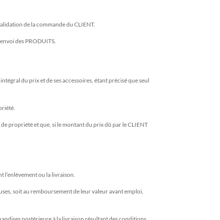
invalidation de la commande du CLIENT.
 l’envoi des PRODUITS.
égral du prix et de ses accessoires, étant précisé que seul
riété.
de propriété et que, si le montant du prix dû par le CLIENT
t l’enlèvement ou la livraison.
uses, soit au remboursement de leur valeur avant emploi,
handises postérieure à la livraison résultant des conditions