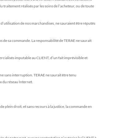
traitement réalisés par les soins de l’acheteur, ou de toute
 d’utilisation de nos marchandises, ne sauraient être réputés
x fins de sa commande. La responsabilité de TERAE ne saurait
cialisés imputable au CLIENT, d’un fait imprévisible et
ne sans interruption. TERAE ne saurait être tenu
x du réseau Internet.
de plein droit, et sans recours à la justice, la commande en
exprès de notre part, aucune contestation n’autorise le CLIENT à