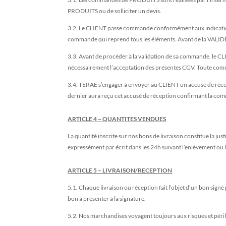
PRODUITS ou de solliciter un devis.
3.2. Le CLIENT passe commande conformément aux indications 
commande qui reprend tous les éléments. Avant de la VALIDER
3.3. Avant de procéder à la validation de sa commande, le C
nécessairement l’acceptation des présentes CGV. Toute com
3.4. TERAE s’engager à envoyer au CLIENT un accusé de récep
dernier aura reçu cet accusé de réception confirmant la co
ARTICLE 4 – QUANTITES VENDUES
La quantité inscrite sur nos bons de livraison constitue la jus
expressément par écrit dans les 24h suivant l’enlèvement ou l
ARTICLE 5 – LIVRAISON/RECEPTION
5.1. Chaque livraison ou réception fait l’objet d’un bon sign
bon à présenter à la signature.
5.2. Nos marchandises voyagent toujours aux risques et péri