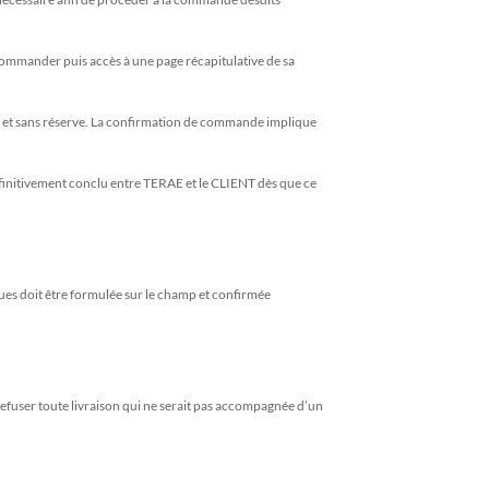
commander puis accès à une page récapitulative de sa
té et sans réserve. La confirmation de commande implique
éfinitivement conclu entre TERAE et le CLIENT dès que ce
ndues doit être formulée sur le champ et confirmée
 refuser toute livraison qui ne serait pas accompagnée d’un