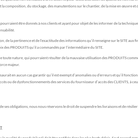
 composition, du stockage, des manutentions sur le chantier, de la mise en œuvre et du 
 pourraient être donnés à nos clients et ayant pour objet de les informer de la technique
nsabilité.
sion, de la pertinence et de l’exactitude des informations qu’il renseigne sur le SITE au
choix des PRODUITS qu’il a commandés par l’intermédiaire du SITE.
 toute nature, qui pourraient résulter de la mauvaise utilisation des PRODUITS commer
force majeur.
urait en aucun cas garantir qu’il est exempt d’anomalies ou d’erreurs et qu’il fonction
ccès ou de dysfonctionnements des services du fournisseur d’accès des CLIENTS, à ceu
 ses obligations, nous nous réservons le droit de suspendre les livraisons et de résilier 
NT
ou la qualité du produit livré) doit être notifiée dans les plus brefs délais. Sauf accord 