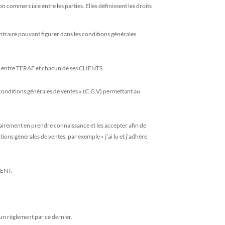
 commerciale entre les parties. Elles définissent les droits
ntraire pouvant figurer dans les conditions générales
rat entre TERAE et chacun de ses CLIENTS.
 conditions générales de ventes » (C.G.V) permettant au
airement en prendre connaissance et les accepter afin de
ons générales de ventes, par exemple « j’ai lu et j’adhère
.
IENT.
’un règlement par ce dernier.