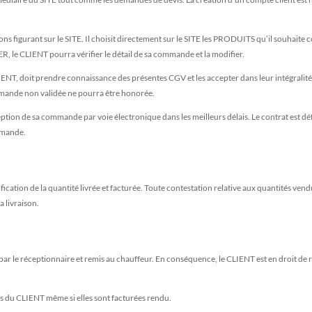
figurant sur le SITE. Il choisit directement sur le SITE les PRODUITS qu’il souhaite 
, le CLIENT pourra vérifier le détail de sa commande et la modifier.
LIENT, doit prendre connaissance des présentes CGV et les accepter dans leur intégrali
mande non validée ne pourra être honorée.
tion de sa commande par voie électronique dans les meilleurs délais. Le contrat est d
mmande.
tification de la quantité livrée et facturée. Toute contestation relative aux quantités ve
a livraison.
é par le réceptionnaire et remis au chauffeur. En conséquence, le CLIENT est en droit de
ls du CLIENT même si elles sont facturées rendu.