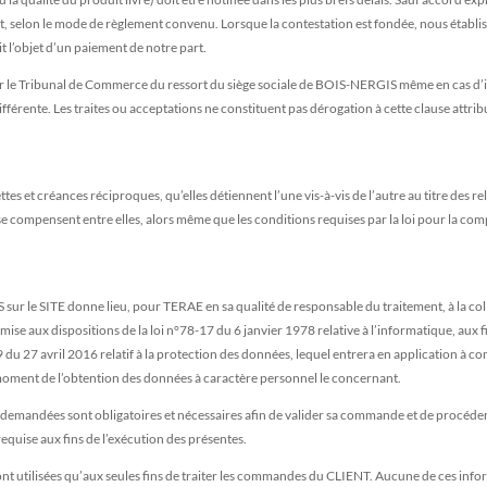
et, selon le mode de règlement convenu. Lorsque la contestation est fondée, nous établiss
t l’objet d’un paiement de notre part.
par le Tribunal de Commerce du ressort du siège sociale de BOIS-NERGIS même en cas d’in
fférente. Les traites ou acceptations ne constituent pas dérogation à cette clause attribu
tes et créances réciproques, qu’elles détiennent l’une vis-à-vis de l’autre au titre des 
 se compensent entre elles, alors même que les conditions requises par la loi pour la com
 le SITE donne lieu, pour TERAE en sa qualité de responsable du traitement, à la coll
se aux dispositions de la loi n°78-17 du 6 janvier 1978 relative à l’informatique, aux fic
 27 avril 2016 relatif à la protection des données, lequel entrera en application à co
ment de l’obtention des données à caractère personnel le concernant.
t demandées sont obligatoires et nécessaires afin de valider sa commande et de procéde
quise aux fins de l’exécution des présentes.
nt utilisées qu’aux seules fins de traiter les commandes du CLIENT. Aucune de ces inf