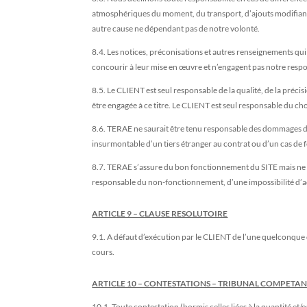
atmosphériques du moment, du transport, d’ajouts modifiant la
autre cause ne dépendant pas de notre volonté.
8.4. Les notices, préconisations et autres renseignements qui
concourir à leur mise en œuvre et n’engagent pas notre respo
8.5. Le CLIENT est seul responsable de la qualité, de la préci
être engagée à ce titre. Le CLIENT est seul responsable du 
8.6. TERAE ne saurait être tenu responsable des dommages de
insurmontable d’un tiers étranger au contrat ou d’un cas de 
8.7. TERAE s’assure du bon fonctionnement du SITE mais ne sa
responsable du non-fonctionnement, d’une impossibilité d’a
ARTICLE 9 – CLAUSE RESOLUTOIRE
9.1. A défaut d’exécution par le CLIENT de l’une quelconque de
cours.
ARTICLE 10 – CONTESTATIONS – TRIBUNAL COMPETA
10.1. Toute contestation (hormis celles liées à la quantité et/