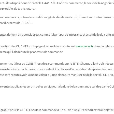
rtu des dispositions de l’article L.441-6 du Code du commerce, le socle de la négociation
e produits de toute nature.
ns réserve aux présentes conditions générales de vente qui priment sur toute clause co
cord express de TERAE.
 ventes doivent être considérées comme faisant partie intégrante et essentielle du cont
position des CLIENTS sur la page d’accueil du site internet
www.terae.fr
dans l’onglet «
même qu’il ait débuté le processus de commande.
quement notifiées au CLIENT lors de sa commande sur le SITE. Chaque client doit nécess
nsistera à cocher la case correspondant à la phrase d’acceptation des présentes conditi
 case sera réputé avoir la même valeur qu’une signature manuscrite de la part du CLIENT
e ventes applicables seront celles en vigueur à la date de la commande validée par le CL
st gratuit pour le CLIENT. Seule la commande d’un ou de plusieurs produits fera l’objet d