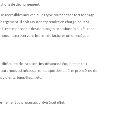
pérations de déchargement.
ux accessibles aux véhicules type routier et de fort tonnage.
chargement. Il doit assurer et prendre en charge, sous sa
ier. Il est responsable des dommages occasionnés aux/ou par
, nous nous réservons le droit de facturer un surcoût de
: difficultés de livraison, insuffisance d’équipement du
oncours nous est nécessaire, manque de matières premières, de
ts violents, tempêtes, …etc.
nformément au processus prévu à cet effet.