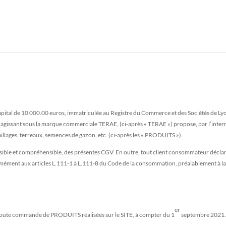
capital de 10 000.00 euros, immatriculée au Registre du Commerce et des Sociétés de L
agissant sous la marque commerciale TERAE, (ci-après « TERAE ») propose, par l’interm
aillages, terreaux, semences de gazon, etc. (ci-après les « PRODUITS »).
sible et compréhensible, des présentes CGV. En outre, tout client consommateur déclar
rmément aux articles L.111-1 à L.111-8 du Code de la consommation, préalablement à l
er
à toute commande de PRODUITS réalisées sur le SITE, à compter du 1
septembre 2021