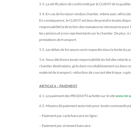
5.3. La vérification de conformité par le CLIENT de la qualité
5.4. En cas de livraison rendue chantier, même avec véhicules 
En conséquence, le CLIENT est tenu de prendre toutes disposit
responsabilité la direction des manœuvres nécessaires pour l’
les camions et à nos représentants sur le chantier. De plus,
prestations de transport.
5.5. Les délais de livraisons sont respectés dans la limite du po
5.6. Nous déclinons toute responsabilité du fait des retards o
chantier destinataire, grès dans nos établissement ou dans c
matériel de transport, réduction de courant électrique, ruptur
ARTICLE 6 – PAIEMENT
6.1. Le paiement des PRODUITS achetés sur le site
www.terae
6.2. Moyens de paiement autorisés pour toute commande passé
– Paiement par carte bancaire en ligne :
– Paiement par virement bancaire :