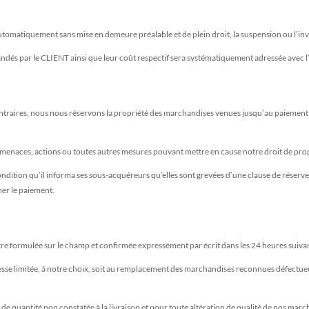
automatiquement sans mise en demeure préalable et de plein droit, la suspension ou l’
ndés par le CLIENT ainsi que leur coût respectif sera systématiquement adressée avec
traires, nous nous réservons la propriété des marchandises venues jusqu’au paiement int
menaces, actions ou toutes autres mesures pouvant mettre en cause notre droit de prop
dition qu’il informa ses sous-acquéreurs qu’elles sont grevées d’une clause de réserve 
mer le paiement.
tre formulée sur le champ et confirmée expressément par écrit dans les 24 heures suivan
esse limitée, à notre choix, soit au remplacement des marchandises reconnues défectue
de quantité non constatée à la livraison et pour toute altération de qualité de nos marc