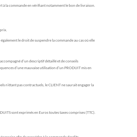
ort à la commande en vérifiant notamment le bon de livraison.
prix.
e également le droit de suspendre la commande au cas où elle
 accompagné d’un descriptif détaillé et de conseils
nséquences d’une mauvaise utilisation d’un PRODUIT mis en
els n’étant pas contractuels, le CLIENT ne saurait engager la
PRODUITS sont exprimés en Euros toutes taxes comprises (TTC).
nécessaire afin de procéder à la commande desdits