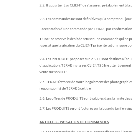
2.2. Il appartient au CLIENT de s’assurer, préalablement à la
2.3. Les commandes ne sont définitives qu’à compter du jour
L’acceptation d’une commande par TERAE, par confirmation de
TERAE se réserve le droit de refuser une commande qui ne pré
jugerait que la situation du CLIENT présenterait un risque 
2.4. Les PRODUITS proposés sur le SITE sont destinés à l’équi
d’application. TERAE invite ses CLIENTS à lire attentivemen
vente sur son SITE.
2.5. TERAE s’efforce de fournir également des photographies e
responsabilité de TERAE à ce titre.
2.6. Les offres de PRODUITS sont valables dans la limite des 
2.7. Les PRODUITS seront facturés sur la base du tarif en vi
ARTICLE 3 – PASSATION DE COMMANDES
3.1. Les commandes de PRODUITS sont réalisées par l’intermé