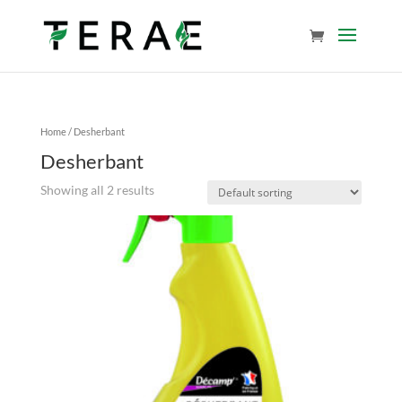
Home
/ Desherbant
Desherbant
Showing all 2 results