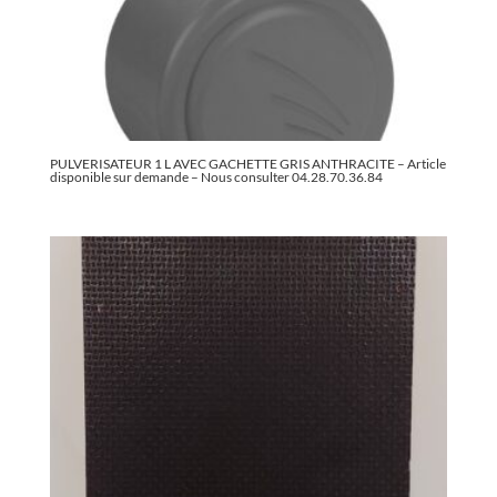
PULVERISATEUR 1 L AVEC GACHETTE GRIS ANTHRACITE – Article
disponible sur demande – Nous consulter 04.28.70.36.84