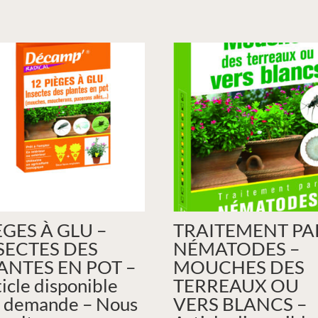
ÈGES À GLU –
TRAITEMENT PA
SECTES DES
NÉMATODES –
ANTES EN POT –
MOUCHES DES
icle disponible
TERREAUX OU
r demande – Nous
VERS BLANCS –