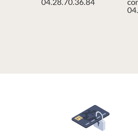
04.28.70.36.84
co
04