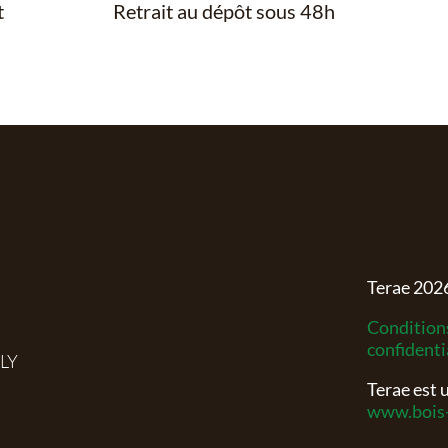
t
Retrait au dépôt sous 48h
Terae
202
Conditions
confidenti
RLY
Terae est
www.bois-