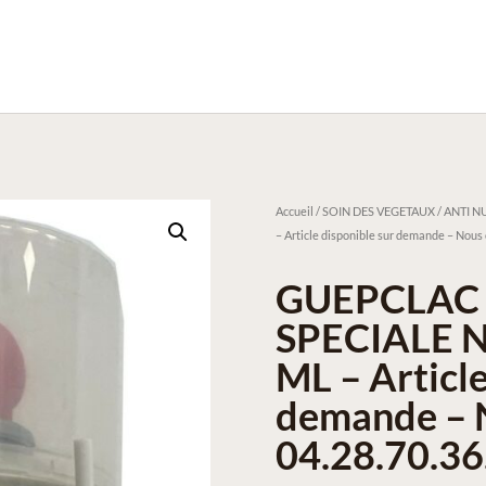
Accueil
/
SOIN DES VEGETAUX / ANTI NU
– Article disponible sur demande – Nous 
GUEPCLAC
SPECIALE 
ML – Article
demande – N
04.28.70.36