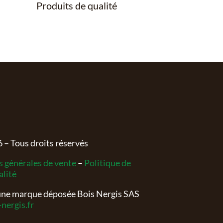
Produits de qualité
6
– Tous droits réservés
 générales de vente
–
Politique de
alité
 une marque déposée Bois Nergis SAS
nergis.fr