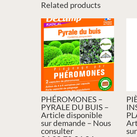
Related products
PHÉROMONES –
PI
PYRALE DU BUIS –
IN
Article disponible
PL
sur demande – Nous
Art
consulter
su