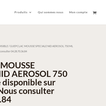
Produits
Qui sommes nous
Mon compte
ISIBLE
/ GUEPCLAC MOUSSE SPECIALE NID AEROSOL 750 ML
consulter 04.28.70.36.84
 MOUSSE
NID AEROSOL 750
 disponible sur
ous consulter
.84