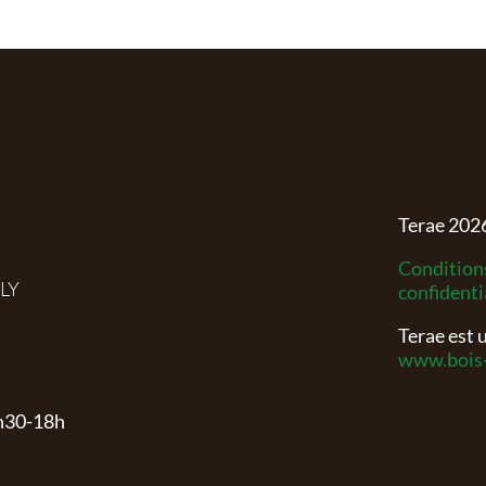
Terae
202
Conditions
RLY
confidenti
Terae est
www.bois-
3h30-18h