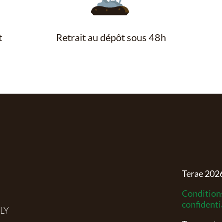
t
Retrait au dépôt sous 48h
Terae
202
Conditions
confidenti
RLY