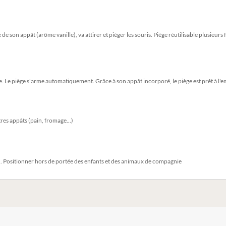
de son appât (arôme vanille), va attirer et piéger les souris. Piège réutilisable plusieurs 
e. Le piège s'arme automatiquement. Grâce à son appât incorporé, le piège est prêt à l'e
utres appâts (pain, fromage...)
. Positionner hors de portée des enfants et des animaux de compagnie