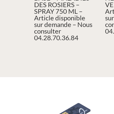
DES ROSIERS –
VE
SPRAY 750 ML –
Art
Article disponible
su
sur demande – Nous
co
consulter
04
04.28.70.36.84