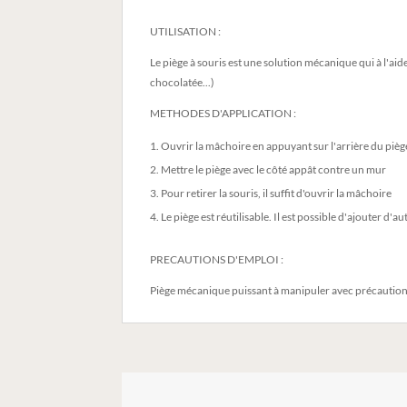
UTILISATION :
Le piège à souris est une solution mécanique qui à l'aide 
chocolatée...)
METHODES D'APPLICATION :
Ouvrir la mâchoire en appuyant sur l'arrière du pièg
Mettre le piège avec le côté appât contre un mur
Pour retirer la souris, il suffit d'ouvrir la mâchoire
Le piège est réutilisable. Il est possible d'ajouter d'a
PRECAUTIONS D'EMPLOI :
Piège mécanique puissant à manipuler avec précaution