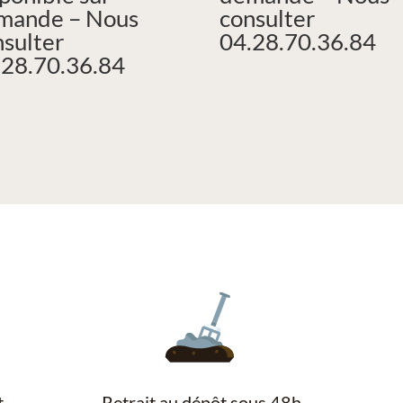
mande – Nous
consulter
nsulter
04.28.70.36.84
.28.70.36.84
t
Retrait au dépôt sous 48h