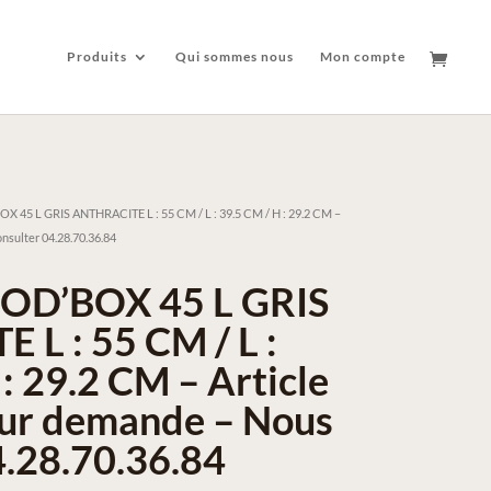
Produits
Qui sommes nous
Mon compte
 45 L GRIS ANTHRACITE L : 55 CM / L : 39.5 CM / H : 29.2 CM –
nsulter 04.28.70.36.84
OD’BOX 45 L GRIS
L : 55 CM / L :
: 29.2 CM – Article
sur demande – Nous
4.28.70.36.84