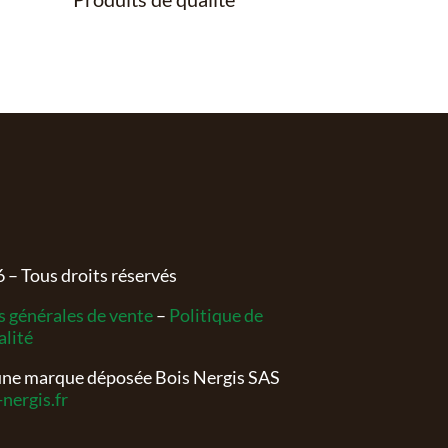
6
– Tous droits réservés
 générales de vente
–
Politique de
alité
 une marque déposée Bois Nergis SAS
nergis.fr