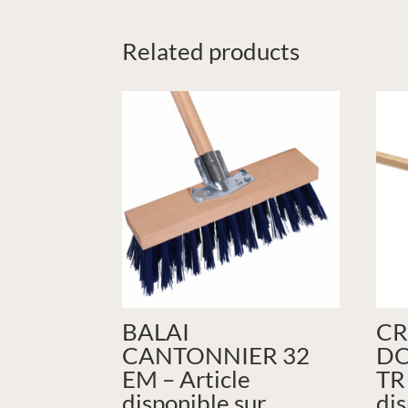
Related products
BALAI
CR
CANTONNIER 32
DO
EM – Article
TR
disponible sur
dis