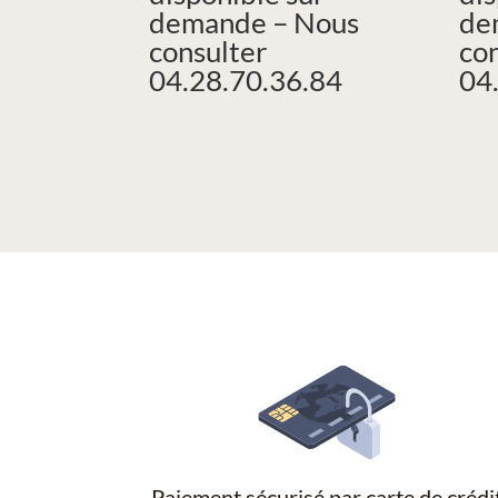
demande – Nous
de
consulter
co
04.28.70.36.84
04
Paiement sécurisé par carte de crédi