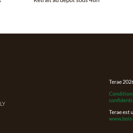
Terae
202
Conditions
confidenti
RLY
Terae est
www.bois-