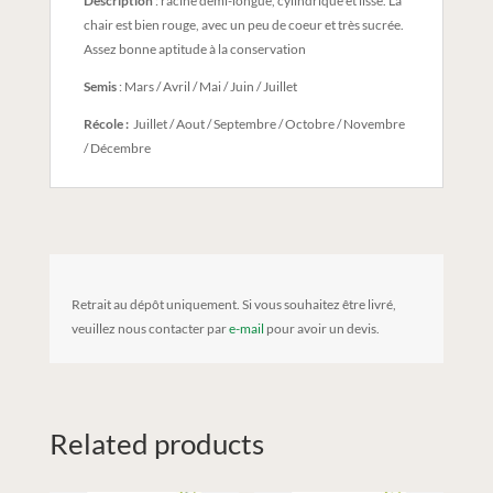
Description
: racine demi-longue, cylindrique et lisse. La
chair est bien rouge, avec un peu de coeur et très sucrée.
Assez bonne aptitude à la conservation
Semis
: Mars / Avril / Mai / Juin / Juillet
Récole :
Juillet / Aout / Septembre / Octobre / Novembre
/ Décembre
Retrait au dépôt uniquement. Si vous souhaitez être livré,
veuillez nous contacter par
e-mail
pour avoir un devis.
Related products