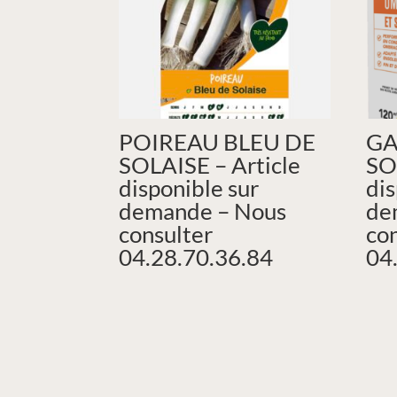
POIREAU BLEU DE
GA
SOLAISE – Article
SO
disponible sur
dis
demande – Nous
de
consulter
co
04.28.70.36.84
04