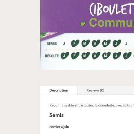
Description
Reviews (0)
Reconnaissable entre toutes, la ciboulette, avec sa tou
Semis
Février à juin