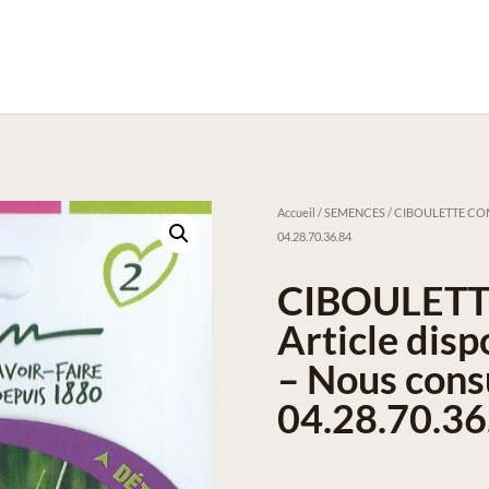
Accueil
/
SEMENCES
/ CIBOULETTE COMM
04.28.70.36.84
CIBOULET
Article dis
– Nous cons
04.28.70.36