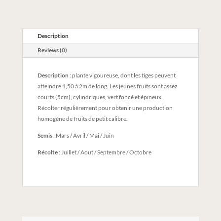
Description
Reviews (0)
Description
: plante vigoureuse, dont les tiges peuvent
atteindre 1,50 à 2m de long. Les jeunes fruits sont assez
courts (5cm), cylindriques, vert foncé et épineux.
Récolter régulièrement pour obtenir une production
homogène de fruits de petit calibre.
Semis
: Mars / Avril / Mai / Juin
Récolte
: Juillet / Aout / Septembre / Octobre