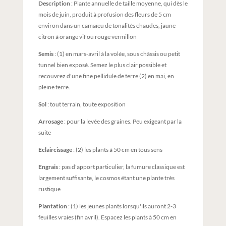
Description
: Plante annuelle de taille moyenne, qui dès le
mois de juin, produit à profusion des fleurs de 5 cm
environ dans un camaïeu de tonalités chaudes, jaune
citron à orange vif ou rouge vermillon
Semis
: (1) en mars-avril à la volée, sous châssis ou petit
tunnel bien exposé. Semez le plus clair possible et
recouvrez d'une fine pellidule de terre (2) en mai, en
pleine terre.
Sol
: tout terrain, toute exposition
Arrosage
: pour la levée des graines. Peu exigeant par la
suite
Eclaircissage
: (2) les plants à 50 cm en tous sens
Engrais
: pas d'apport particulier, la fumure classique est
largement suffisante, le cosmos étant une plante très
rustique
Plantation
: (1) les jeunes plants lorsqu'ils auront 2-3
feuilles vraies (fin avril). Espacez les plants à 50 cm en