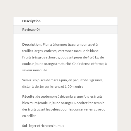
Description
Reviews (0)
Description
: Plante à longues tiges rampantes et à
feuilles larges, entières, vert foncé maculé de blanc.
Fruits très gros et lourds, pouvant peser de 4 à 8 kg, de
couleur jaune orangé à maturité. Chair dense et ferme, à
saveur musquée
Semis
: en place de mars à juin, en paquet de 3 graines,
distants de 1m sur le rang et 1,50m entre
Récolte
: de septembre à décembre, une fois les fruits
bien mûrs (couleur jaune orangé). Récoltez l'ensemble
des fruits avant les gelées pour les conserver en cave ou
en cellier
Sol
: léger et riche en humus