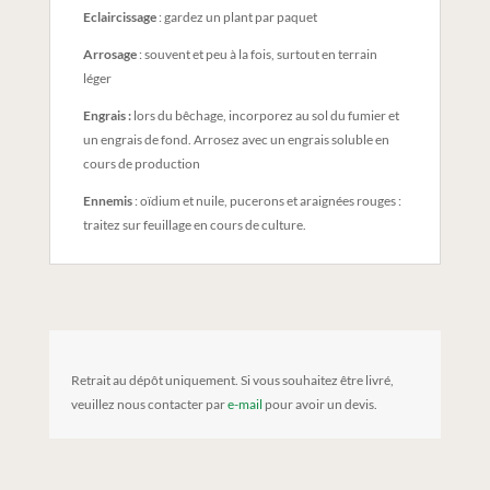
Eclaircissage
: gardez un plant par paquet
Arrosage
: souvent et peu à la fois, surtout en terrain
léger
Engrais :
lors du bêchage, incorporez au sol du fumier et
un engrais de fond. Arrosez avec un engrais soluble en
cours de production
Ennemis
: oïdium et nuile, pucerons et araignées rouges :
traitez sur feuillage en cours de culture.
Retrait au dépôt uniquement. Si vous souhaitez être livré,
veuillez nous contacter par
e-mail
pour avoir un devis.