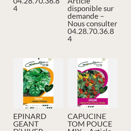
04.28.70.36.8
Article
4
disponible sur
demande –
Nous consulter
04.28.70.36.8
4
EPINARD
CAPUCINE
GEANT
TOM POUCE