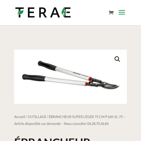
Accueil
/
OUTILLAGE
/ ÉBRANCHEUR SUPER LÉGER 75 CM P160-SL-75 –
Article disponible sur demande – Nous consulter 04.28.70.36.84