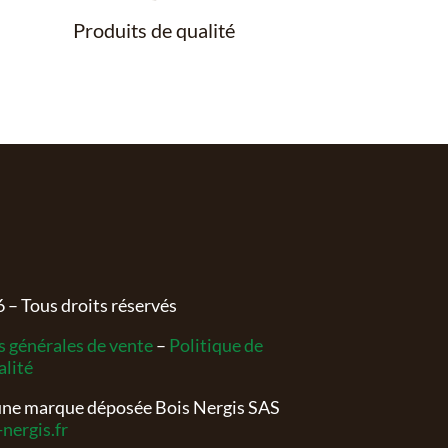
Produits de qualité
6
– Tous droits réservés
 générales de vente
–
Politique de
alité
 une marque déposée Bois Nergis SAS
nergis.fr