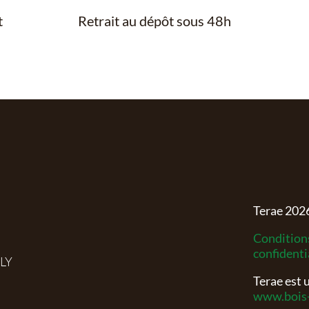
t
Retrait au dépôt sous 48h
Terae
202
Conditions
confidenti
RLY
Terae est
www.bois-