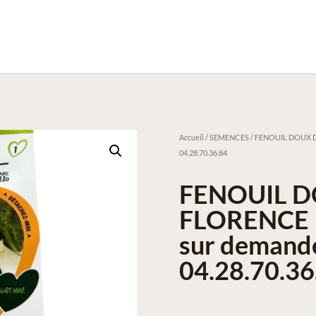
Accueil
/
SEMENCES
/ FENOUIL DOUX DE 
04.28.70.36.84
FENOUIL D
FLORENCE – 
sur demande
04.28.70.36