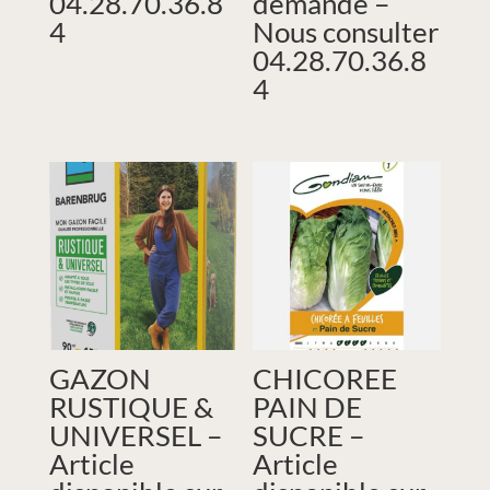
04.28.70.36.8
demande –
4
Nous consulter
04.28.70.36.8
4
GAZON
CHICOREE
RUSTIQUE &
PAIN DE
UNIVERSEL –
SUCRE –
Article
Article