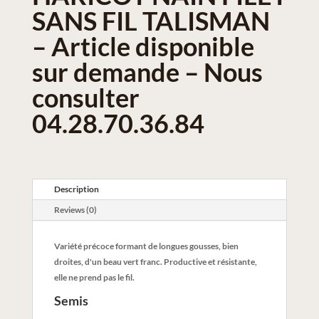
SANS FIL TALISMAN
– Article disponible
sur demande – Nous
consulter
04.28.70.36.84
Description
Reviews (0)
Variété précoce formant de longues gousses, bien
droites, d'un beau vert franc. Productive et résistante,
elle ne prend pas le fil.
Semis