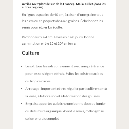
Avril à Août (dans le sud de la France) - Mai à Juillet (dans les
autres régions)
En lignes espacées de 40 cm, à raison d'une graine tous
les 5 cm ou en poquets de 4 à 6 graines. Échelonnez les
semis pour étaler la récolte.
Profondeur 2 à 4 cm. Levée en 5 à 8 jours. Bonne
germination entre 15 et 20° en terre.
Culture
Le sol : tous les sols conviennent avec une préférence
pour les sols légers et frais. Évitez les sols trop acides
ou trop calcaires.
Arrosage : important et très régulier particulièrement à
la levée, à la floraison et à la formation des gousses.
Engrais : apportez au bêche une bonne dose de fumier
ou de fumure organique. Avant le semis, mélangez au
sol un engrais complet.