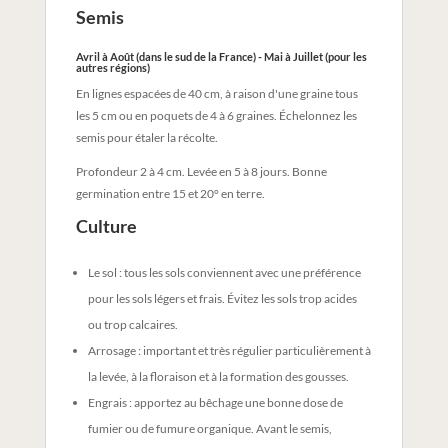
Semis
Avril à Août (dans le sud de la France) - Mai à Juillet (pour les
autres régions)
En lignes espacées de 40 cm, à raison d'une graine tous
les 5 cm ou en poquets de 4 à 6 graines. Échelonnez les
semis pour étaler la récolte.
Profondeur 2 à 4 cm. Levée en 5 à 8 jours. Bonne
germination entre 15 et 20° en terre.
Culture
Le sol : tous les sols conviennent avec une préférence
pour les sols légers et frais. Évitez les sols trop acides
ou trop calcaires.
Arrosage : important et très régulier particulièrement à
la levée, à la floraison et à la formation des gousses.
Engrais : apportez au bêchage une bonne dose de
fumier ou de fumure organique. Avant le semis,