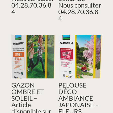
04.28.70.36.8
Nous consulter
4
04.28.70.36.8
4
GAZON
PELOUSE
OMBRE ET
DÉCO
SOLEIL –
AMBIANCE
Article
JAPONAISE –
disponible sur
FLEURS