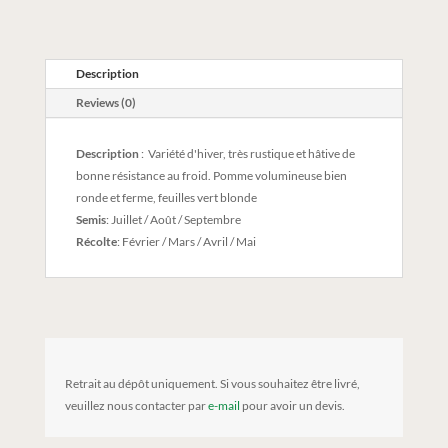
Description
Reviews (0)
Description
: Variété d'hiver, très rustique et hâtive de
bonne résistance au froid. Pomme volumineuse bien
ronde et ferme, feuilles vert blonde
Semis
: Juillet / Août / Septembre
Récolte
: Février / Mars / Avril / Mai
Retrait au dépôt uniquement. Si vous souhaitez être livré,
veuillez nous contacter par
e-mail
pour avoir un devis.