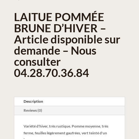
LAITUE POMMÉE
BRUNE D’HIVER –
Article disponible sur
demande – Nous
consulter
04.28.70.36.84
Description
Reviews (0)
Variété d'hiver, très rustique. Pomme moyenne, très
ferme, feuilles légèrement gaufrées, vert teinté d'un