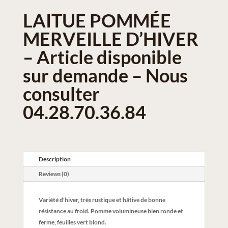
LAITUE POMMÉE
MERVEILLE D’HIVER
– Article disponible
sur demande – Nous
consulter
04.28.70.36.84
Description
Reviews (0)
Variété d'hiver, très rustique et hâtive de bonne
résistance au froid. Pomme volumineuse bien ronde et
ferme, feuilles vert blond.