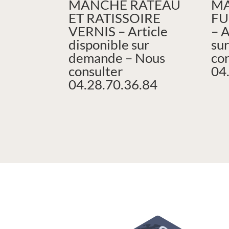
MANCHE RÂTEAU
MA
ET RATISSOIRE
FU
VERNIS – Article
– A
disponible sur
su
demande – Nous
co
consulter
04
04.28.70.36.84