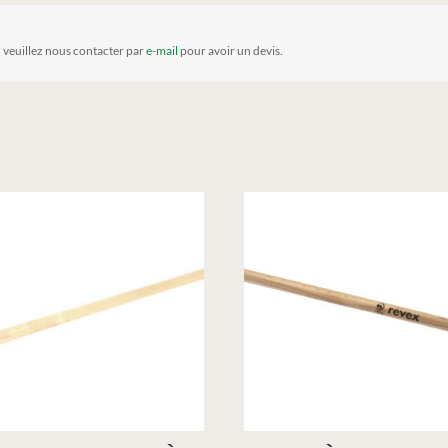
, veuillez nous contacter par
e-mail
pour avoir un devis.