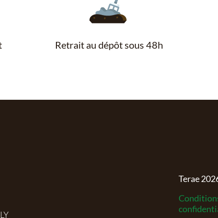
t
Retrait au dépôt sous 48h
Terae
202
Conditions
confidenti
RLY