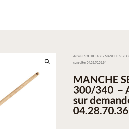
Accueil
/
OUTILLAGE
/ MANCHE SERFOUET
consulter 04.28.70.36.84
MANCHE S
300/340 – A
sur demande
04.28.70.36