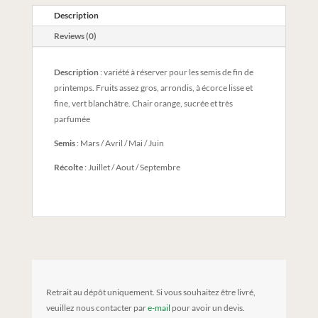
Description
Reviews (0)
Description
: variété à réserver pour les semis de fin de
printemps. Fruits assez gros, arrondis, à écorce lisse et
fine, vert blanchâtre. Chair orange, sucrée et très
parfumée
Semis
: Mars / Avril / Mai / Juin
Récolte
: Juillet / Aout / Septembre
Retrait au dépôt uniquement. Si vous souhaitez être livré,
veuillez nous contacter par
e-mail
pour avoir un devis.