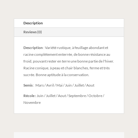
Description
Reviews (0)
Description
: Variété rustique, à feuillage abondant et
racine complètement enterrée, de bonne résistance au
froid, pouvant rester en terre une bonne partie de l'hiver.
Racine conique, à peau et chair blanches, ferme et très
sucrée. Bonne aptitude à la conservation.
Semis
: Mars / Avril / Mai / Juin / Juillet / Aout
Récole :
Juin / Juillet / Aout / Septembre / Octobre /
Novembre