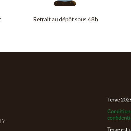
t
Retrait au dépôt sous 48h
Terae
202
Conditions
confidenti
RLY
Terae est