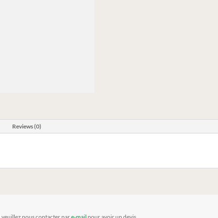
Reviews (0)
, veuillez nous contacter par
e-mail
pour avoir un devis.