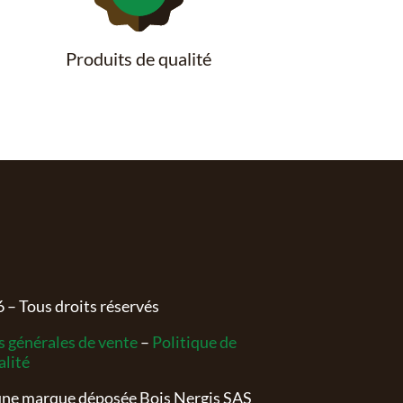
Produits de qualité
6
– Tous droits réservés
 générales de vente
–
Politique de
alité
 une marque déposée Bois Nergis SAS