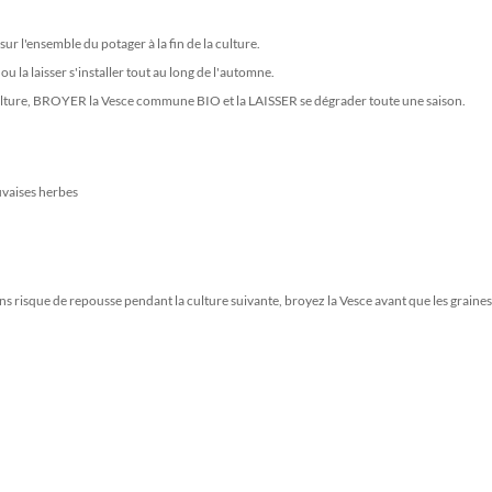
r l'ensemble du potager à la fin de la culture.
a laisser s'installer tout au long de l'automne.
culture, BROYER la Vesce commune BIO et la LAISSER se dégrader toute une saison.
uvaises herbes
ans risque de repousse pendant la culture suivante, broyez la Vesce avant que les graine