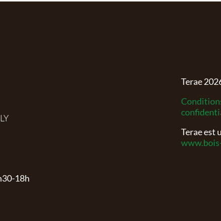
Terae
202
Conditions
confidenti
RLY
Terae est
www.bois-
3h30-18h