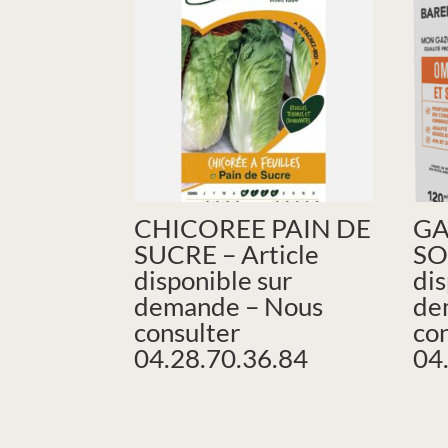
CHICOREE PAIN DE
GA
SUCRE – Article
SO
disponible sur
dis
demande – Nous
de
consulter
co
04.28.70.36.84
04