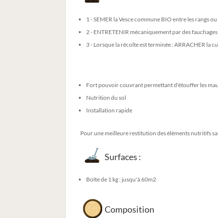
1 - SEMER la Vesce commune BIO entre les rangs ou su
2 - ENTRETENIR mécaniquement par des fauchages ou l
3 - Lorsque la récolte est terminée : ARRACHER la 
Fort pouvoir couvrant permettant d'étouffer les ma
Nutrition du sol
Installation rapide
Pour une meilleure restitution des éléments nutritifs s
Surfaces :
Boîte de 1 kg : jusqu'à 60m2
Composition