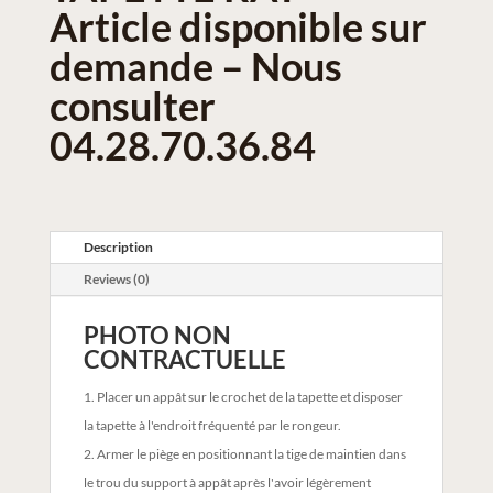
Article disponible sur
demande – Nous
consulter
04.28.70.36.84
Description
Reviews (0)
PHOTO NON
CONTRACTUELLE
Placer un appât sur le crochet de la tapette et disposer
la tapette à l'endroit fréquenté par le rongeur.
Armer le piège en positionnant la tige de maintien dans
le trou du support à appât après l'avoir légèrement