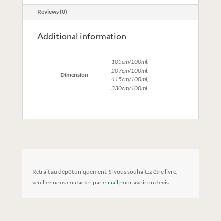
Reviews (0)
Additional information
105cm/100ml,
207cm/100ml,
Dimension
415cm/100ml,
330cm/100ml
Retrait au dépôt uniquement. Si vous souhaitez être livré,
veuillez nous contacter par
e-mail
pour avoir un devis.