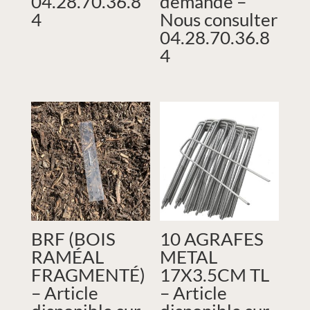
04.28.70.36.8
demande –
4
Nous consulter
04.28.70.36.8
4
BRF (BOIS
10 AGRAFES
RAMÉAL
METAL
FRAGMENTÉ)
17X3.5CM TL
– Article
– Article