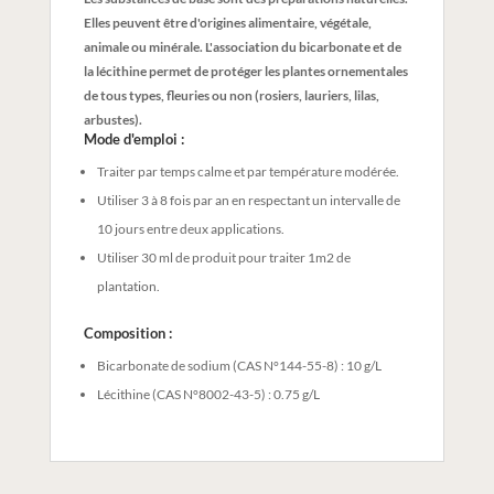
Elles peuvent être d'origines alimentaire, végétale,
animale ou minérale. L'association du bicarbonate et de
la lécithine permet de protéger les plantes ornementales
de tous types, fleuries ou non (rosiers, lauriers, lilas,
arbustes).
Mode d'emploi :
Traiter par temps calme et par température modérée.
Utiliser 3 à 8 fois par an en respectant un intervalle de
10 jours entre deux applications.
Utiliser 30 ml de produit pour traiter 1m2 de
plantation.
Composition :
Bicarbonate de sodium (CAS N°144-55-8) : 10 g/L
Lécithine (CAS N°8002-43-5) : 0.75 g/L