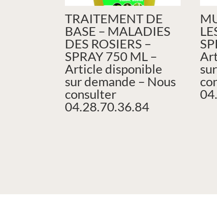
TRAITEMENT DE
MU
BASE – MALADIES
LE
DES ROSIERS –
SP
SPRAY 750 ML –
Art
Article disponible
su
sur demande – Nous
co
consulter
04
04.28.70.36.84