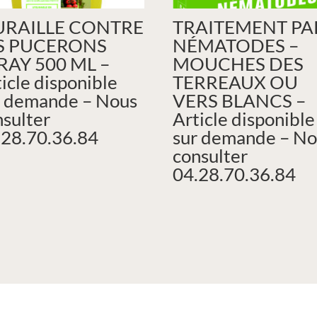
RAILLE CONTRE
TRAITEMENT PA
S PUCERONS
NÉMATODES –
RAY 500 ML –
MOUCHES DES
icle disponible
TERREAUX OU
r demande – Nous
VERS BLANCS –
nsulter
Article disponible
.28.70.36.84
sur demande – No
consulter
04.28.70.36.84