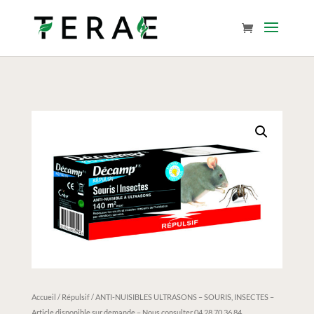
Accueil
/
Répulsif
/ ANTI-NUISIBLES ULTRASONS – SOURIS, INSECTES –
Article disponible sur demande – Nous consulter 04.28.70.36.84