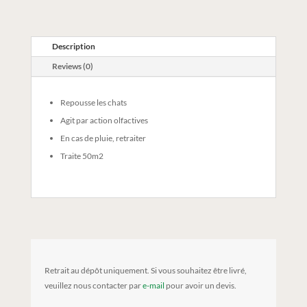
Description
Reviews (0)
Repousse les chats
Agit par action olfactives
En cas de pluie, retraiter
Traite 50m2
Retrait au dépôt uniquement. Si vous souhaitez être livré,
veuillez nous contacter par
e-mail
pour avoir un devis.