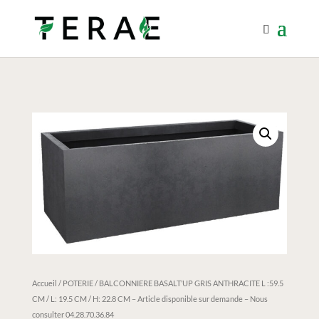
Accueil
/
POTERIE
/ BALCONNIERE BASALT’UP GRIS ANTHRACITE L :59.5
CM / L: 19.5 CM / H: 22.8 CM – Article disponible sur demande – Nous
consulter 04.28.70.36.84