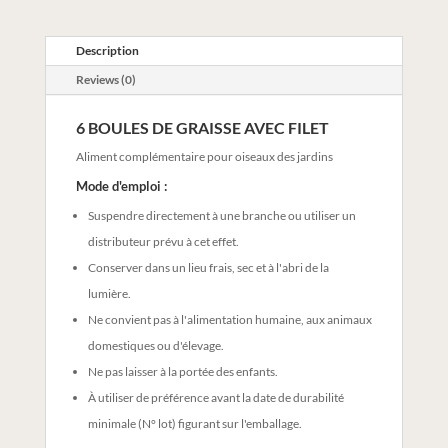
Description
Reviews (0)
6 BOULES DE GRAISSE AVEC FILET
Aliment complémentaire pour oiseaux des jardins
Mode d'emploi :
Suspendre directement à une branche ou utiliser un
distributeur prévu à cet effet.
Conserver dans un lieu frais, sec et à l'abri de la
lumière.
Ne convient pas à l'alimentation humaine, aux animaux
domestiques ou d'élevage.
Ne pas laisser à la portée des enfants.
À utiliser de préférence avant la date de durabilité
minimale (N° lot) figurant sur l'emballage.