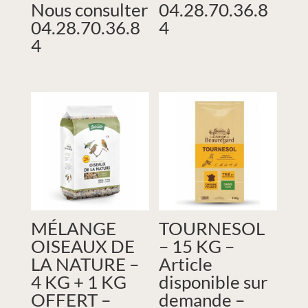
Nous consulter
04.28.70.36.8
04.28.70.36.8
4
4
MÉLANGE
TOURNESOL
OISEAUX DE
– 15 KG –
LA NATURE –
Article
4 KG + 1 KG
disponible sur
OFFERT –
demande –