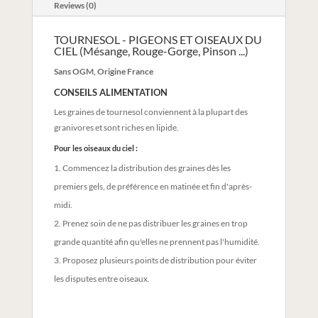
Reviews (0)
TOURNESOL - PIGEONS ET OISEAUX DU
CIEL (Mésange, Rouge-Gorge, Pinson ...)
Sans OGM, Origine France
CONSEILS ALIMENTATION
Les graines de tournesol conviennent à la plupart des
granivores et sont riches en lipide.
Pour les oiseaux du ciel :
Commencez la distribution des graines dès les
premiers gels, de préférence en matinée et fin d'après-
midi.
Prenez soin de ne pas distribuer les graines en trop
grande quantité afin qu'elles ne prennent pas l'humidité.
Proposez plusieurs points de distribution pour éviter
les disputes entre oiseaux.