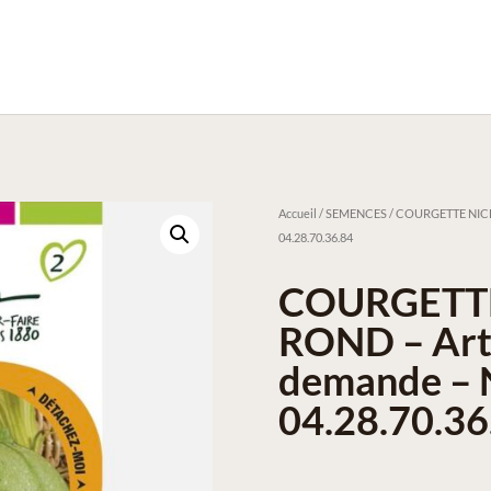
Accueil
/
SEMENCES
/ COURGETTE NICE F
04.28.70.36.84
COURGETTE
ROND – Arti
demande – N
04.28.70.36