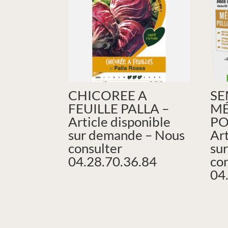
CHICOREE A
SE
FEUILLE PALLA –
M
Article disponible
PO
sur demande – Nous
Art
consulter
su
04.28.70.36.84
co
04