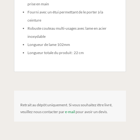
prise en main
Fourni avec un étui permettant de le porter à la
ceinture
Robuste couteau multi-usages avec lame en acier
inoxydable
Longueur de lame 102mm
Longueur totale du produit : 22 cm
Retrait au dépôt uniquement. Si vous souhaitez être livré,
veuillez nous contacter par
e-mail
pour avoir un devis.