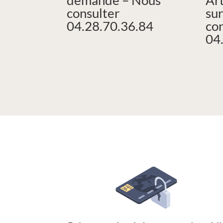
consulter
su
04.28.70.36.84
co
04