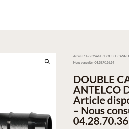
Accueil
/
ARROSAGE
/ DOUBLE CANNELUR
Nous consulter 04.28.70.36.84
DOUBLE C
ANTELCO D.
Article dis
– Nous cons
04.28.70.36