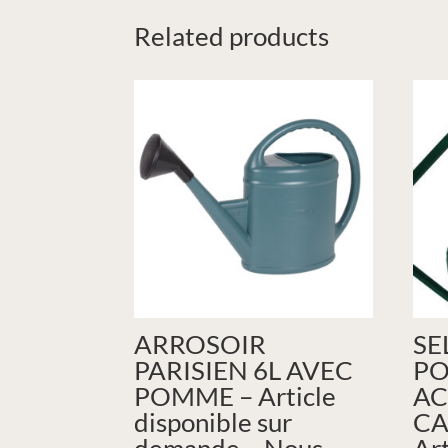
Related products
ARROSOIR
SE
PARISIEN 6L AVEC
PO
POMME – Article
AC
disponible sur
CA
demande – Nous
Art