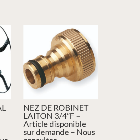
AL
NEZ DE ROBINET
LAITON 3/4″F –
–
Article disponible
sur demande – Nous
us
consulter