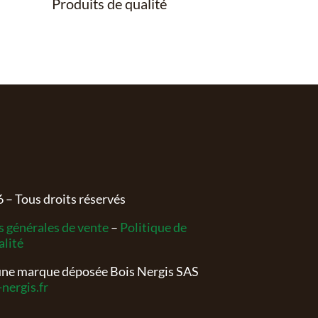
Produits de qualité
6
– Tous droits réservés
 générales de vente
–
Politique de
alité
 une marque déposée Bois Nergis SAS
nergis.fr