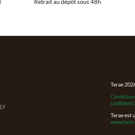
t
Retrait au dépôt sous 48h
Terae
202
Conditions
confidenti
RLY
Terae est
www.bois-