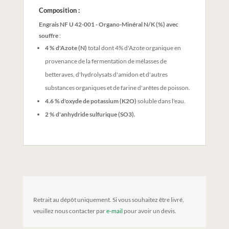
Composition :
Engrais NF U 42-001 - Organo-Minéral N/K (%) avec
souffre
:
4 % d'Azote (N)
total dont 4% d'Azote organique en
provenance de la fermentation de mélasses de
betteraves, d'hydrolysats d'amidon et d'autres
substances organiques et de farine d'arêtes de poisson.
4.6 % d'oxyde de potassium (K2O)
soluble dans l'eau.
2 % d'anhydride sulfurique (SO3).
Retrait au dépôt uniquement. Si vous souhaitez être livré,
veuillez nous contacter par
e-mail
pour avoir un devis.