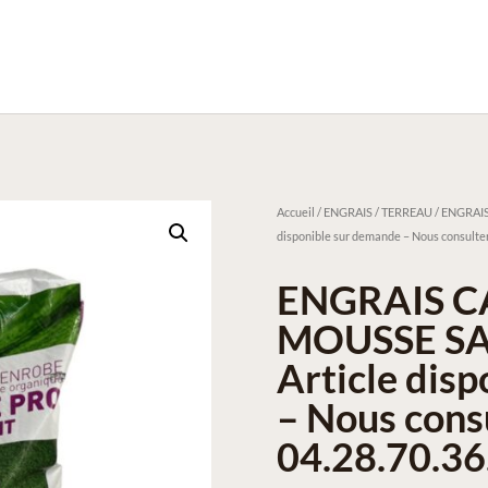
Accueil
/
ENGRAIS / TERREAU
/ ENGRAIS
disponible sur demande – Nous consulter
ENGRAIS C
MOUSSE SAC
Article dis
– Nous cons
04.28.70.36