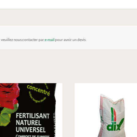
, veuillez nous contacter par
e-mail
pour avoir un devis.