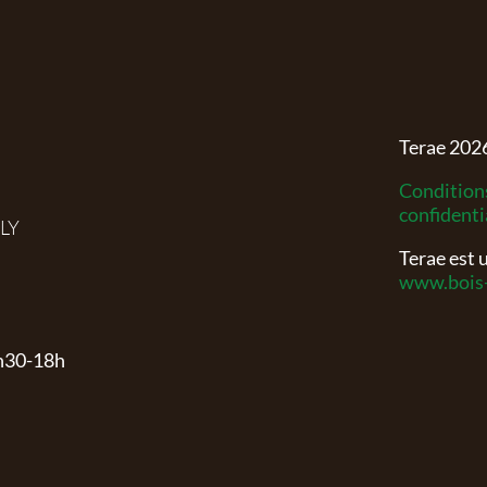
Terae
202
Conditions
confidenti
RLY
Terae est
www.bois-
3h30-18h