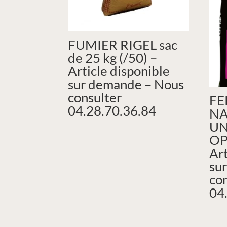
FUMIER RIGEL sac
de 25 kg (/50) –
Article disponible
sur demande – Nous
consulter
FE
04.28.70.36.84
NA
UN
OP
Art
su
co
04