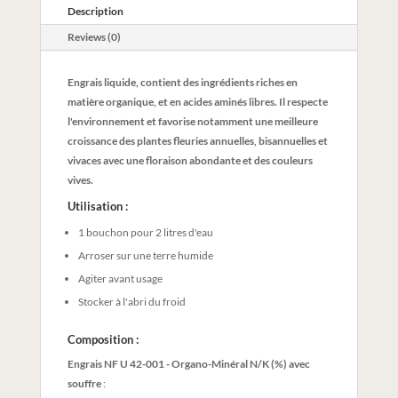
Description
Reviews (0)
Engrais liquide, contient des ingrédients riches en
matière organique, et en acides aminés libres. Il respecte
l'environnement et favorise notamment une meilleure
croissance des plantes fleuries annuelles, bisannuelles et
vivaces avec une floraison abondante et des couleurs
vives.
Utilisation :
1 bouchon pour 2 litres d'eau
Arroser sur une terre humide
Agiter avant usage
Stocker à l'abri du froid
Composition :
Engrais NF U 42-001 - Organo-Minéral N/K (%) avec
souffre
: