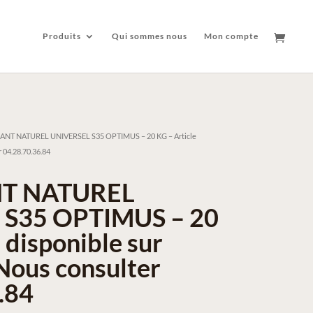
Produits
Qui sommes nous
Mon compte
SANT NATUREL UNIVERSEL S35 OPTIMUS – 20 KG – Article
 04.28.70.36.84
NT NATUREL
 S35 OPTIMUS – 20
 disponible sur
ous consulter
.84