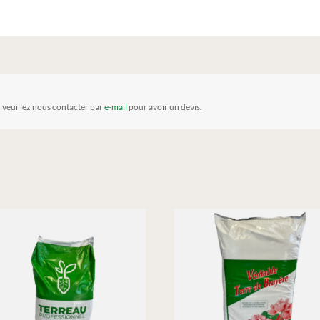
, veuillez nous contacter par
e-mail
pour avoir un devis.