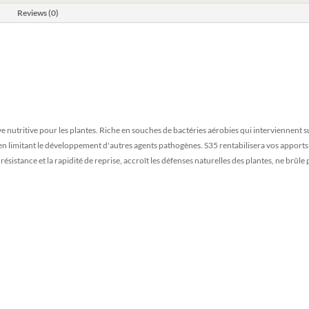
Reviews (0)
éserve nutritive pour les plantes. Riche en souches de bactéries aérobies qui interviennen
en limitant le développement d'autres agents pathogènes. S35 rentabilisera vos apports d
ésistance et la rapidité de reprise, accroît les défenses naturelles des plantes, ne brûle p