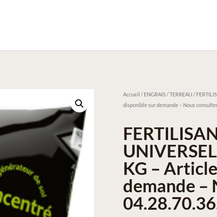
Accueil
/
ENGRAIS / TERREAU
/ FERTILI
disponible sur demande – Nous consulter
FERTILISA
UNIVERSEL
KG – Article
demande – N
04.28.70.36