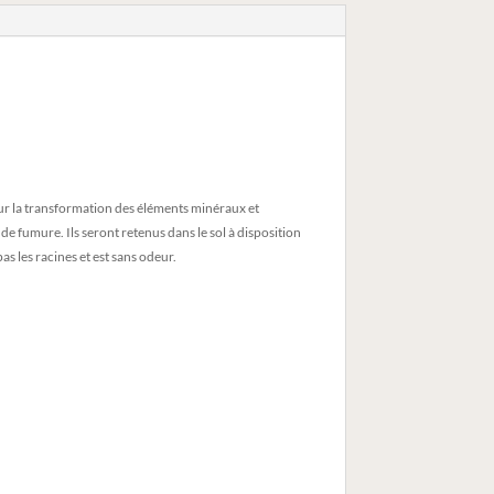
t sur la transformation des éléments minéraux et
e fumure. Ils seront retenus dans le sol à disposition
as les racines et est sans odeur.