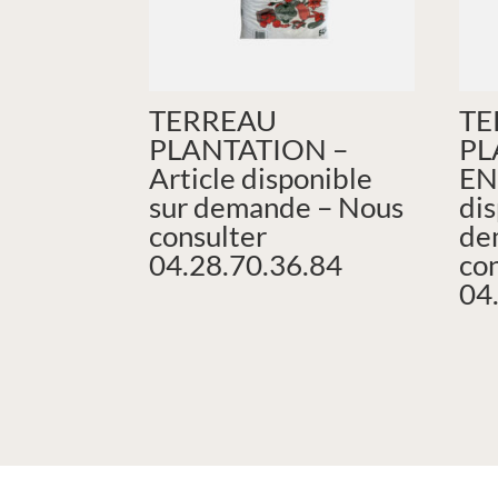
TERREAU
TE
PLANTATION –
PL
Article disponible
EN
sur demande – Nous
dis
consulter
de
04.28.70.36.84
co
04