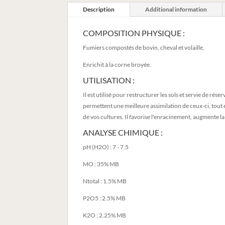
Description
Additional information
COMPOSITION PHYSIQUE :
Fumiers compostés de bovin, cheval et volaille.
Enrichit à la corne broyée.
UTILISATION :
Il est utilisé pour restructurer les sols et servie de r
permettent une meilleure assimilation de ceux-ci, tout 
de vos cultures. Il favorise l'enracinement, augmente la r
ANALYSE CHIMIQUE :
pH (H2O) : 7 - 7.5
MO : 35% MB
Ntotal : 1.5% MB
P2O5 : 2.5% MB
K2O : 2.25% MB