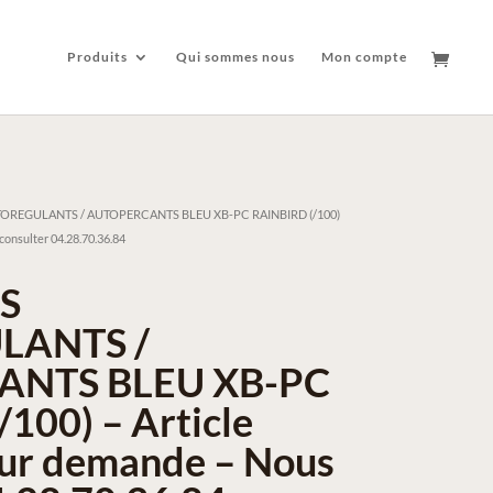
Produits
Qui sommes nous
Mon compte
OREGULANTS / AUTOPERCANTS BLEU XB-PC RAINBIRD (/100)
consulter 04.28.70.36.84
S
LANTS /
NTS BLEU XB-PC
100) – Article
sur demande – Nous