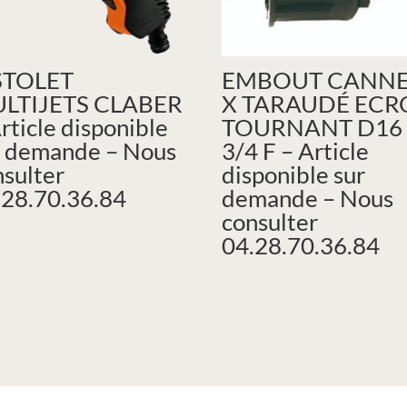
STOLET
EMBOUT CANNE
LTIJETS CLABER
X TARAUDÉ EC
rticle disponible
TOURNANT D16
r demande – Nous
3/4 F – Article
nsulter
disponible sur
.28.70.36.84
demande – Nous
consulter
04.28.70.36.84