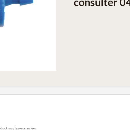
consulter 0
duct may leave a review.