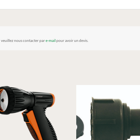
, veuillez nous contacter par
e-mail
pour avoir un devis.