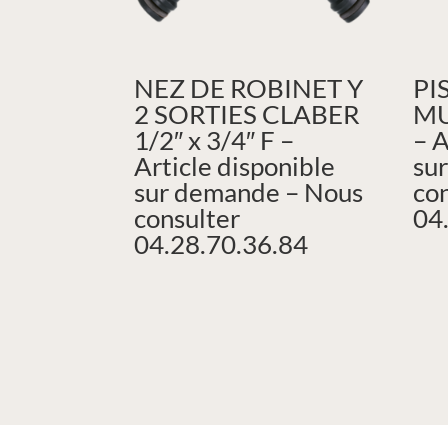
NEZ DE ROBINET Y
PI
2 SORTIES CLABER
MU
1/2″ x 3/4″ F –
– A
Article disponible
su
sur demande – Nous
co
consulter
04
04.28.70.36.84