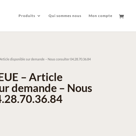
Produits
Qui sommes nous
Mon compte
ticle disponible sur demande – Nous consulter 04.28.70.36.84
UE – Article
sur demande – Nous
4.28.70.36.84