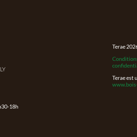
Terae
202
Conditions
confidenti
RLY
Terae est
www.bois-
3h30-18h