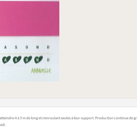
tteindre 4 à 5 m de long et s'enroulant seules à leur support. Production continue de gro
idi.