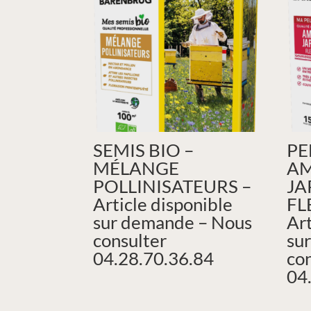
SEMIS BIO –
PE
MÉLANGE
AM
POLLINISATEURS –
JA
Article disponible
FL
sur demande – Nous
Art
consulter
su
04.28.70.36.84
co
04