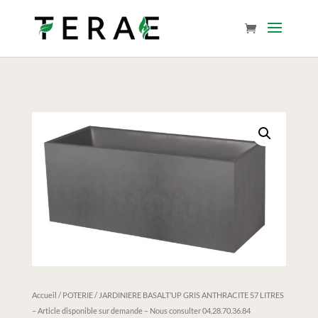
Accueil
/
POTERIE
/ JARDINIERE BASALT’UP GRIS ANTHRACITE 57 LITRES
– Article disponible sur demande – Nous consulter 04.28.70.36.84