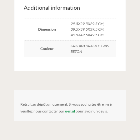
Additional information
29.5X29.5X29.5 CM,
Dimension
39.5X39.5X39.5 CM,
49.5X49.5X49.5 CM
GRIS ANTHRACITE, GRIS
Couleur
BETON
Retrait au dépôt uniquement. Si vous souhaitez être livré,
veuillez nous contacter par
e-mail
pour avoir un devis.