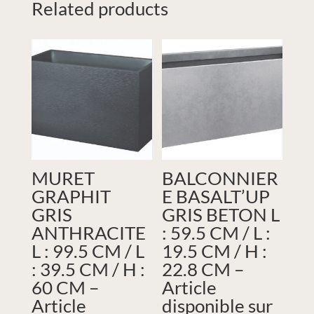
Related products
MURET
BALCONNIER
GRAPHIT
E BASALT’UP
GRIS
GRIS BETON L
ANTHRACITE
: 59.5 CM / L :
L : 99.5 CM / L
19.5 CM / H :
: 39.5 CM / H :
22.8 CM –
60 CM –
Article
Article
disponible sur