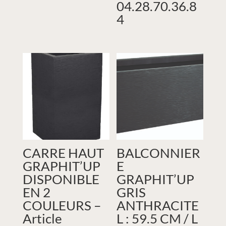
04.28.70.36.8
4
CARRE HAUT
BALCONNIER
GRAPHIT’UP
E
DISPONIBLE
GRAPHIT’UP
EN 2
GRIS
COULEURS –
ANTHRACITE
Article
L : 59.5 CM / L