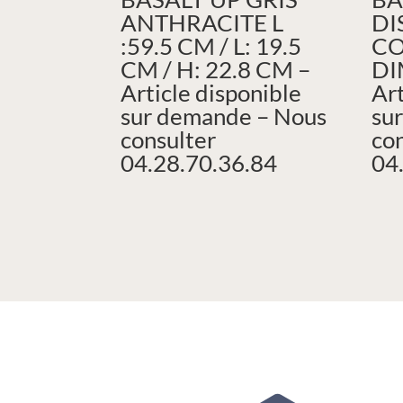
ANTHRACITE L
DI
:59.5 CM / L: 19.5
CO
CM / H: 22.8 CM –
DI
Article disponible
Art
sur demande – Nous
su
consulter
co
04.28.70.36.84
04