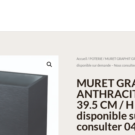
Accueil
/
POTERIE
/ MURET GRAPHIT GRIS 
disponible sur demande – Nous consulter
MURET GRA
ANTHRACITE 
39.5 CM / H 
disponible 
consulter 0