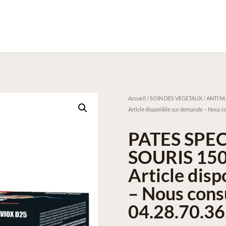
Accueil
/
SOIN DES VEGETAUX / ANTI NU
Article disponible sur demande – Nous co
PATES SPEC
SOURIS 150
Article dis
– Nous cons
04.28.70.36