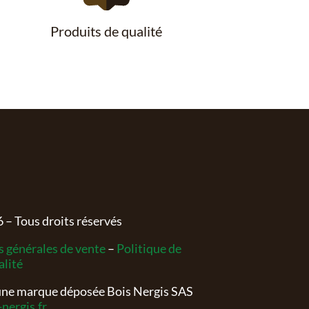
Produits de qualité
6
– Tous droits réservés
 générales de vente
–
Politique de
alité
 une marque déposée Bois Nergis SAS
nergis.fr