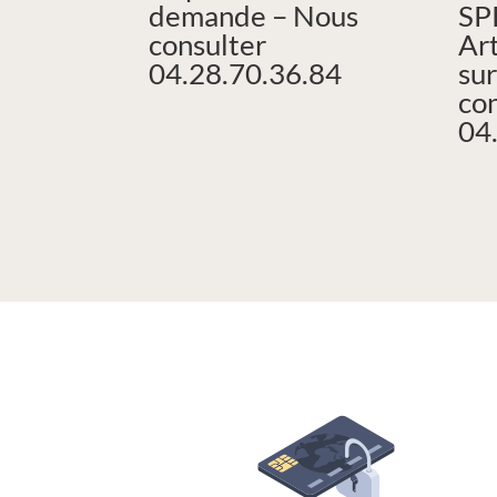
demande – Nous
SP
consulter
Art
04.28.70.36.84
su
co
04