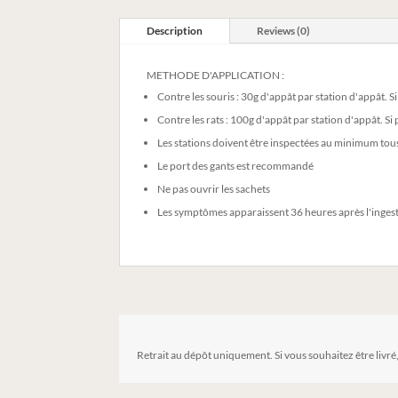
Description
Reviews (0)
METHODE D'APPLICATION :
Contre les souris : 30g d'appât par station d'appât. S
Contre les rats : 100g d'appât par station d'appât. Si
Les stations doivent être inspectées au minimum tous 
Le port des gants est recommandé
Ne pas ouvrir les sachets
Les symptômes apparaissent 36 heures après l'ingest
Retrait au dépôt uniquement. Si vous souhaitez être livré