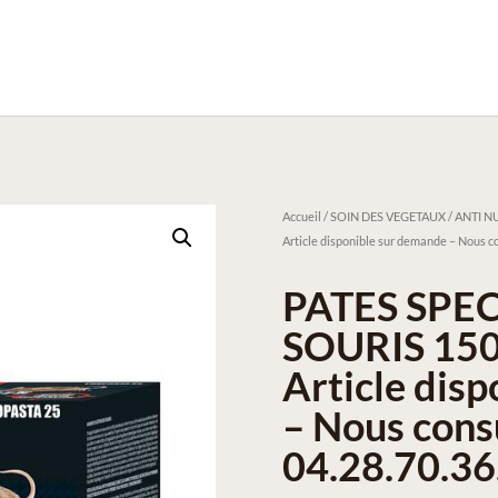
Accueil
/
SOIN DES VEGETAUX / ANTI NU
Article disponible sur demande – Nous co
PATES SPEC
SOURIS 150
Article dis
– Nous cons
04.28.70.36