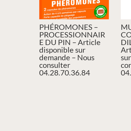
PHÉROMONES –
MU
PROCESSIONNAIR
CO
E DU PIN – Article
DI
disponible sur
Art
demande – Nous
su
consulter
co
04.28.70.36.84
04