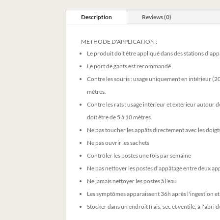
Description
Reviews (0)
METHODE D'APPLICATION :
Le produit doit être appliqué dans des stations d'app
Le port de gants est recommandé
Contre les souris : usage uniquement en intérieur (20
mètres.
Contre les rats : usage intérieur et extérieur autour
doit être de 5 à 10 mètres.
Ne pas toucher les appâts directement avec les doigt
Ne pas ouvrir les sachets
Contrôler les postes une fois par semaine
Ne pas nettoyer les postes d'appâtage entre deux ap
Ne jamais nettoyer les postes à l'eau
Les symptômes apparaissent 36h après l'ingestion et
Stocker dans un endroit frais, sec et ventilé, à l'abri 