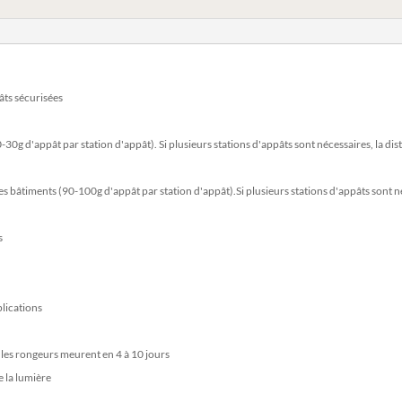
âts sécurisées
-30g d'appât par station d'appât). Si plusieurs stations d'appâts sont nécessaires, la dis
 des bâtiments (90-100g d'appât par station d'appât).Si plusieurs stations d'appâts sont 
s
plications
 les rongeurs meurent en 4 à 10 jours
de la lumière