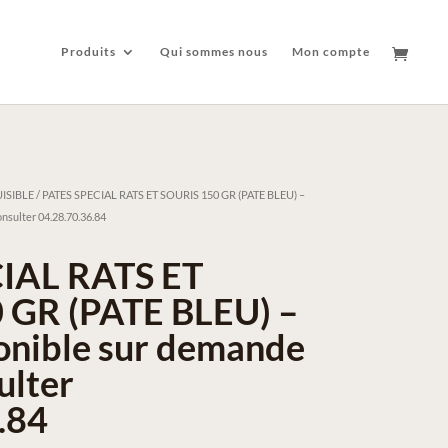
Produits
Qui sommes nous
Mon compte
ISIBLE
/ PATES SPECIAL RATS ET SOURIS 150 GR (PATE BLEU) –
nsulter 04.28.70.36.84
IAL RATS ET
 GR (PATE BLEU) –
ponible sur demande
ulter
.84