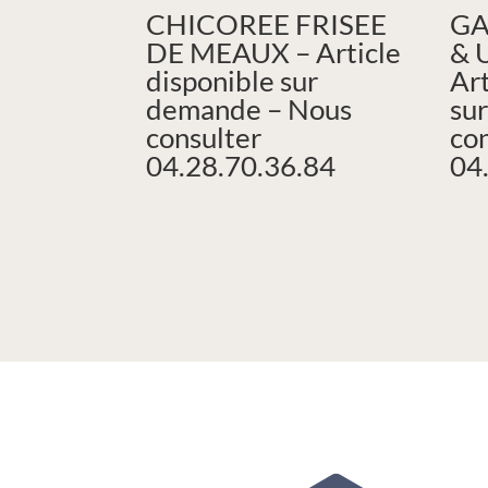
CHICOREE FRISEE
GA
DE MEAUX – Article
& 
disponible sur
Art
demande – Nous
su
consulter
co
04.28.70.36.84
04