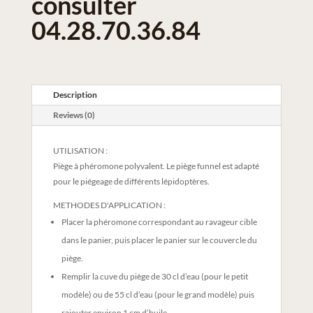
consulter
04.28.70.36.84
Description
Reviews (0)
UTILISATION :
Piège à phéromone polyvalent. Le piège funnel est adapté
pour le piégeage de différents lépidoptères.
METHODES D'APPLICATION :
Placer la phéromone correspondant au ravageur cible
dans le panier, puis placer le panier sur le couvercle du
piège.
Remplir la cuve du piège de 30 cl d’eau (pour le petit
modèle) ou de 55 cl d’eau (pour le grand modèle) puis
rajouter environ 1 cm d’huile.