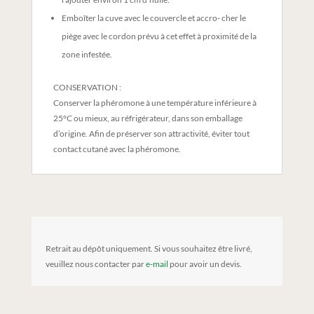
Emboîter la cuve avec le couvercle et accro- cher le
piège avec le cordon prévu à cet effet à proximité de la
zone infestée.
CONSERVATION :
Conserver la phéromone à une température inférieure à
25°C ou mieux, au réfrigérateur, dans son emballage
d’origine. Afin de préserver son attractivité, éviter tout
contact cutané avec la phéromone.
Retrait au dépôt uniquement. Si vous souhaitez être livré,
veuillez nous contacter par
e-mail
pour avoir un devis.