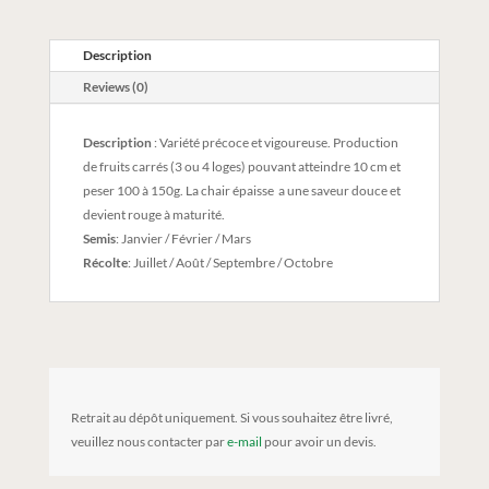
Description
Reviews (0)
Description
: Variété précoce et vigoureuse. Production
de fruits carrés (3 ou 4 loges) pouvant atteindre 10 cm et
peser 100 à 150g. La chair épaisse a une saveur douce et
devient rouge à maturité.
Semis
: Janvier / Février / Mars
Récolte
: Juillet / Août / Septembre / Octobre
Retrait au dépôt uniquement. Si vous souhaitez être livré,
veuillez nous contacter par
e-mail
pour avoir un devis.